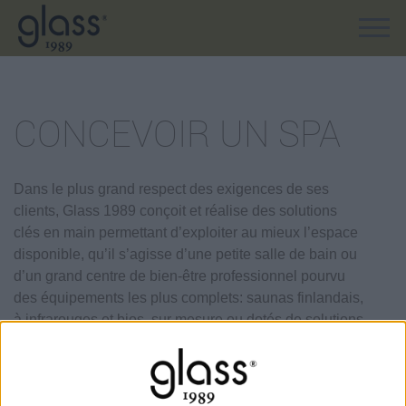
CONCEVOIR UN SPA
Dans le plus grand respect des exigences de ses
clients, Glass 1989 conçoit et réalise des solutions
clés en main permettant d’exploiter au mieux l’espace
disponible, qu’il s’agisse d’une petite salle de bain ou
d’un grand centre de bien-être professionnel pourvu
des équipements les plus complets: saunas finlandais,
à infrarouges et bios, sur mesure ou dotés de solutions
particulières, espaces hammams fonctionnels faciles à
installer ou réalisés avec des structures autoportantes
parfaitement intégrées dans le contexte, douches,