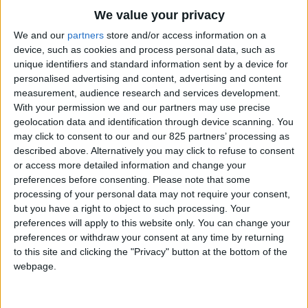
douches multi-sensorielles, parcours kneipp,
We value your privacy
tepidarium, grottes de sel, mini piscines et zones relax.
We and our
partners
store and/or access information on a
device, such as cookies and process personal data, such as
Laissez-nous vous accompagner dans le Spa Rituals,
unique identifiers and standard information sent by a device for
nos spécialistes sauront interpréter au mieux vos
personalised advertising and content, advertising and content
exigences et concevoir des espaces à la mesure de
measurement, audience research and services development.
vos envies dotés de solutions efficaces et
With your permission we and our partners may use precise
fonctionnelles. Le bien-être doit en effet être réalisé sur
geolocation data and identification through device scanning. You
mesure et ne supporte pas les approximations.
may click to consent to our and our 825 partners’ processing as
described above. Alternatively you may click to refuse to consent
or access more detailed information and change your
Vous être en train
preferences before consenting.
Please note that some
processing of your personal data may not require your consent,
de concevoir
but you have a right to object to such processing. Your
preferences will apply to this website only. You can change your
un nouveau SPA?
preferences or withdraw your consent at any time by returning
to this site and clicking the "Privacy" button at the bottom of the
webpage.
Vous être en train de concevoir un espace bien-être ou vous êtes à la
recherche d’une solution personnalisée pour votre espace bien-être ?