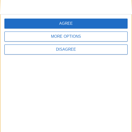
La marque
À propos de Glass
News
AGREE
Presse
Newsletter
MORE OPTIONS
Carrières
DISAGREE
Contacts
Téléchargement
Catalogues
Infos Techniques
Fichiers
Dessins 2D
Support
Agences
Services après-vente