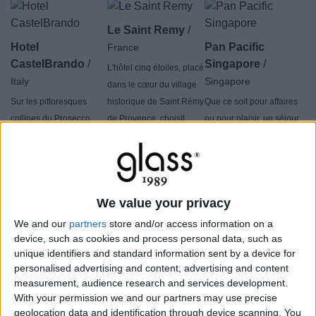
Le Saint Remy
/
Hotel
Pan Pacific
France
CastelBrando
/
Singapore
/
L'hôtel cinq étoiles, placé
Italy
Singapore
dans le cœur du village
Sur les pittoresques
historique de Saint Rémy
Que ce soit pour affaires
collines du Prosecco,
de Provence, choisit
ou pour plaisir, un séjour
entre les villages de
notre baignoire Concrete
au Pan Pacific
Cison di Valmarino et de
Soft pour donner au
Singapore Hotel garantit
Follina, se dresse l'hôtel
client confort et relax au
un service de première
CastelBrando, un ancien
top, dans le cadre
classe et un luxe cinq
We value your privacy
et imposant château
magique d'une
étoiles.
considéré comme l'un
dimension intemporelle.
We and our
partners
store and/or access information on a
des plus grands et des
device, such as cookies and process personal data, such as
unique identifiers and standard information sent by a device for
plus anciens d'Europe.
personalised advertising and content, advertising and content
Un joyau qui, à l'intérieur
measurement, audience research and services development.
de ses murs, offre une
With your permission we and our partners may use precise
Venissa Wine
relaxation et un bien-être
geolocation data and identification through device scanning. You