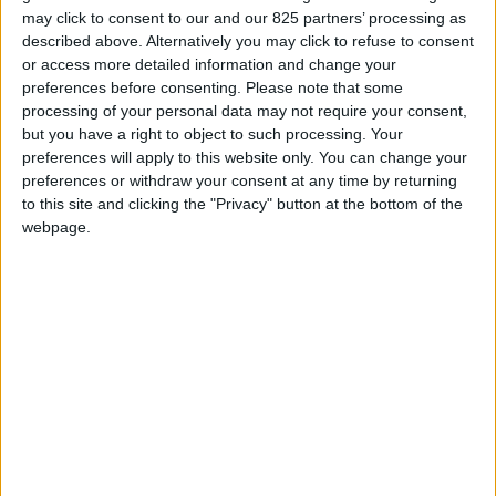
Resort
/
Italy
absolus grâce au
may click to consent to our and our 825 partners’ processing as
Agrirelais&Spa
Les nouvelles
nouveau Princess Spa,
described above. Alternatively you may click to refuse to consent
Casale del
résidences diffuses dans
un spa à 360° qui
or access more detailed information and change your
Principe
/
Italy
preferences before consenting.
Please note that some
l’île de Burano, créées
s'étend sur 2000 mètres
processing of your personal data may not require your consent,
Une vieille ferme fortifiée
en collaboration avec dix
carrés et comprend 3
but you have a right to object to such processing. Your
à quelques kilomètres de
des meilleures
saunas (finlandais,
preferences will apply to this website only. You can change your
Palerme transformée en
entreprises du territoire,
biosauna, infrarouge), 3
preferences or withdraw your consent at any time by returning
boutique hôtel équipée
proposent une
bains à remous Infinity,
to this site and clicking the "Privacy" button at the bottom of the
d’un merveilleux Spa et
expérience authentique
un Chillout et un Mawi
webpage.
d’un centre de bien-être.
au contact des traditions
Spa.
et des beautés de la
Venise native.
Caitriona
Cascade
Ambience
Castelir Suite
Wellness &
Gurgaon
/
Hotel
/
Lifestyle Resort
/
India
Italy